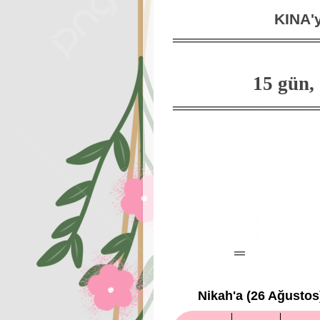
KINA'
═════════════
15
gün,
═════════════
═
Nikah Nezaman?
Nikah'a (26 Ağusto