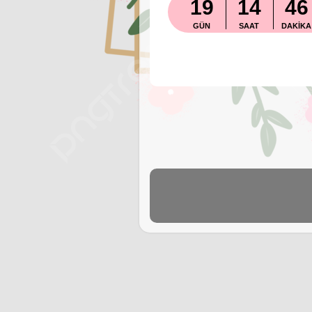
19
14
46
Kaydol:
Kayıtlar (Atom)
Resim Penceres